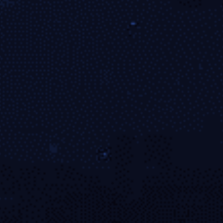
内容专区
除赛事直播外，还提供赛后采访、球星特辑、战术分析等
多元内容，打造沉浸式体育服务平台。
常见问题解答